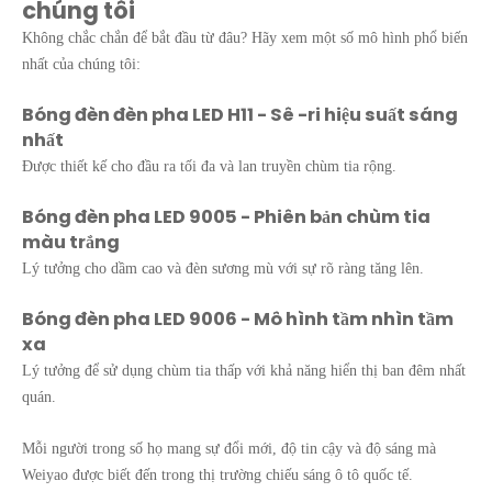
chúng tôi
Không chắc chắn để bắt đầu từ đâu? Hãy xem một số mô hình phổ biến
nhất của chúng tôi:
Bóng đèn đèn pha LED H11 - Sê -ri hiệu suất sáng
nhất
Được thiết kế cho đầu ra tối đa và lan truyền chùm tia rộng.
Bóng đèn pha LED 9005 - Phiên bản chùm tia
màu trắng
Lý tưởng cho dầm cao và đèn sương mù với sự rõ ràng tăng lên.
Bóng đèn pha LED 9006 - Mô hình tầm nhìn tầm
xa
Lý tưởng để sử dụng chùm tia thấp với khả năng hiển thị ban đêm nhất
quán.
Mỗi người trong số họ mang sự đổi mới, độ tin cậy và độ sáng mà
Weiyao được biết đến trong thị trường chiếu sáng ô tô quốc tế.