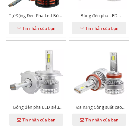
Tự Động Đèn Pha Led Bóng
Bóng đèn pha LED
Đèn 56W H4 H7 H11 9005
12000LM công suất cao
Tin nhắn của bạn
Tin nhắn của bạn
12V 6000K Trắng Xi Nhan
OEM/ODM Ống đồng kép
Canbus Led Ô Tô Bóng Cho
200W Plug & Play Bóng đèn
xe Ô Tô, Xe Tải Xe Máy
ô tô Canbus
Chiếu Sáng
Bóng đèn pha LED siêu
Đa năng Công suất cao
sáng Nâng cấp 200W
200W 12000LM Ống đồng
Tin nhắn của bạn
Tin nhắn của bạn
12000LM Bóng đèn chiếu
kép 6000K H4 H7 H11 9005
sáng sáng 6000K Trắng mát
9006 Bóng đèn pha LED ô
IP68 Bóng đèn pha đa năng
tô