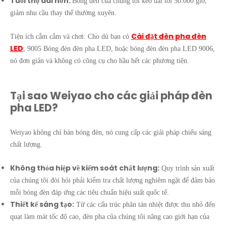
Tuổi thọ dài hơn:
Bóng đèn của chúng tôi kéo dài tới 50.000 giờ,
giảm nhu cầu thay thế thường xuyên.
Cài đặt đèn pha đèn
Tiện ích cắm cắm và chơi: Cho dù bạn có
LED
, 9005 Bóng đèn đèn pha LED, hoặc bóng đèn đèn pha LED 9006,
nó đơn giản và không có công cụ cho hầu hết các phương tiện.
Tại sao Weiyao cho các giải pháp đèn
pha LED?
Weiyao không chỉ bán bóng đèn, nó cung cấp các giải pháp chiếu sáng
chất lượng.
Không thỏa hiệp về kiểm soát chất lượng:
Quy trình sản xuất
của chúng tôi đòi hỏi phải kiểm tra chất lượng nghiêm ngặt để đảm bảo
mỗi bóng đèn đáp ứng các tiêu chuẩn hiệu suất quốc tế.
Thiết kế sáng tạo:
Từ các cấu trúc phân tán nhiệt được thu nhỏ đến
quạt làm mát tốc độ cao, đèn pha của chúng tôi nâng cao giới hạn của