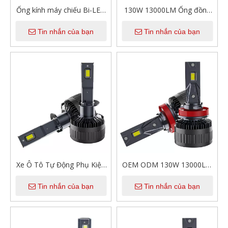
Ống kính máy chiếu Bi-LED
130W 13000LM Ống đồng
siêu sáng 106W 2.0 inch Đèn
đơn Bóng đèn Led tự động
Tin nhắn của bạn
Tin nhắn của bạn
pha ô tô Bộ trang bị thêm
12V H1 H4 H7 H11 9005
bóng đèn Ống kính máy
9006 Đèn pha Led cho ô tô
chiếu LED chùm tia thấp cao
cho phụ kiện xe hơi
Xe Ô Tô Tự Động Phụ Kiện
OEM ODM 130W 13000LM
M18 Nâng Cấp 130W
Ống đồng đơn 6000K Bóng
Tin nhắn của bạn
Tin nhắn của bạn
13000LM 6000K Ô Tô Bóng
đèn pha ô tô đa năng Đèn
Đèn 9005 9006 H1 H4 H7
pha Led tự động
H11 Xe Ô Tô đèn Led Bóng
Đèn Pha