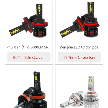
Phụ Kiện Ô Tô 5600LM 56W
Đèn pha LED tự động đa
Đèn Pha Led Bóng Đèn Siêu
năng tùy chỉnh 56W 12V
Tin nhắn của bạn
Tin nhắn của bạn
Sáng H1 H4 H7 H11 H13
Bóng đèn pha LED ô tô siêu
9005 9007 Đèn Led Xe Ô Tô
sáng 9007
đèn Pha Led