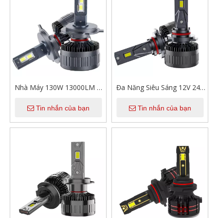
Nhà Máy 130W 13000LM Ô
Đa Năng Siêu Sáng 12V 24V
Tô Bóng Đèn Phụ Kiện Ô Tô
Đèn Pha Đèn 13000lm 130W
Tin nhắn của bạn
Tin nhắn của bạn
Đơn Ống Đồng 12V Luce
Bóng Đèn Led Ô Tô 9005
Para Ô Tô H4 Xi Nhan
Tự Động Đèn Pha Led bóng
CANBUS Led bóng Đèn Pha
Đèn