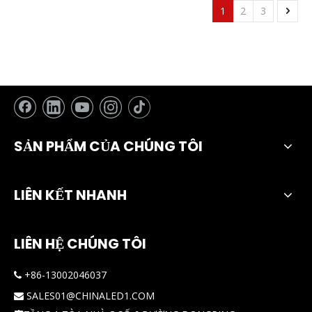
1
2
3
cho ô tô chống nước
SẢN PHẨM CỦA CHÚNG TÔI
LIÊN KẾT NHANH
LIÊN HỆ CHÚNG TÔI
+86-13002046037

SALES01@CHINALED1.COM
