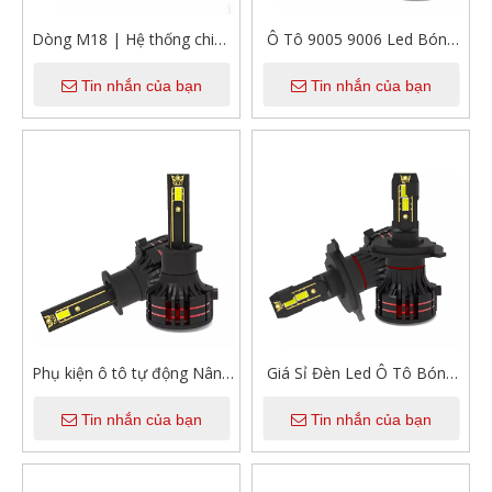
Dòng M18 | Hệ thống chiếu
Ô Tô 9005 9006 Led Bóng
sáng Led tự động Đèn LED
Đèn Pha 12V 56W
Tin nhắn của bạn
Tin nhắn của bạn
ô tô đa năng H1 H4 9005
5600Lumens 6000K Trắng
9006 9012 H11 H7 Bóng
Mát IP68 Chống Nước OEM
đèn pha LED đơn ống đồng
LED bóng Đèn Ô Tô
Phụ kiện ô tô tự động Nâng
Giá Sỉ Đèn Led Ô Tô Bóng
cấp Bóng đèn ô tô 56W
Đèn 56W 5600LM Tự Động
Tin nhắn của bạn
Tin nhắn của bạn
sáng cao 9005 9006 9007
Đèn Led H1 H4 H7 H11 H13
H1 H4 H7 H11 H13 Đèn pha
9005 9006 Xe Ô Tô đèn Led
Led ô tô
Bóng Đèn Pha