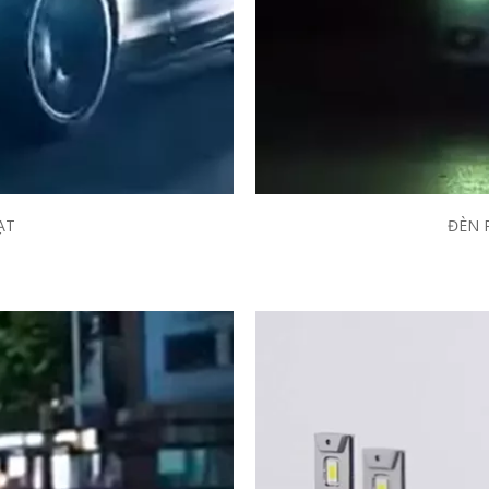
ẠT
ĐÈN 