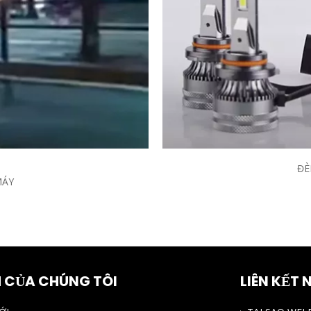
ĐÈ
MÁY
 CỦA CHÚNG TÔI
LIÊN KẾT