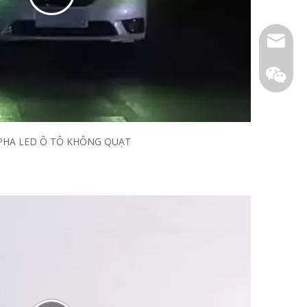
E-mail
PHA LED Ô TÔ KHÔNG QUẠT