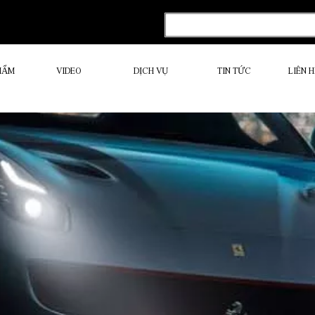
HẨM
VIDEO
DỊCH VỤ
TIN TỨC
LIÊN 