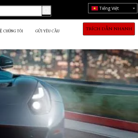
Tiếng Việt
TRÍCH DẪN NHANH
HỆ CHÚNG TÔI
GỬI YÊU CẦU