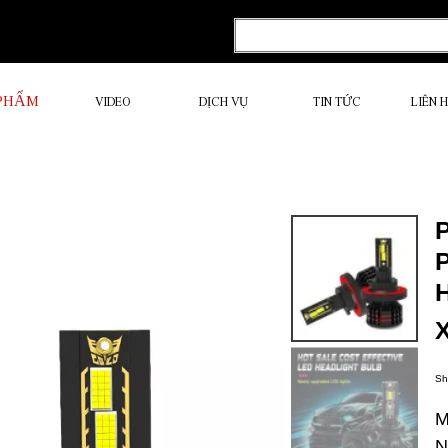
 PHẨM
VIDEO
DỊCH VỤ
TIN TỨC
LIÊN 
Sh
M
N