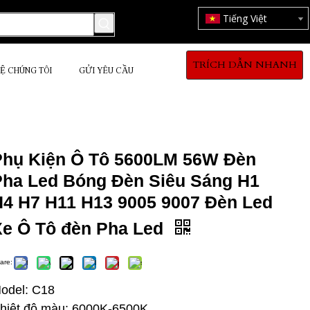
Tiếng Việt
TRÍCH DẪN NHANH
HỆ CHÚNG TÔI
GỬI YÊU CẦU
Phụ Kiện Ô Tô 5600LM 56W Đèn
Pha Led Bóng Đèn Siêu Sáng H1
H4 H7 H11 H13 9005 9007 Đèn Led
Xe Ô Tô đèn Pha Led
are:
odel: C18
hiệt độ màu: 6000K-6500K