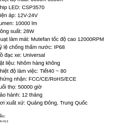
hip LED: CSP3570
iện áp: 12V-24V
umen: 10000 lm
ông suất: 28W
uạt làm mát: Mutefan tốc độ cao 12000RPM
ỷ lệ chống thấm nước: IP68
ồ đạc xe: Universal
ật liệu: Nhôm hàng không
hiệt độ làm việc: Tiết40 ~ 80
hứng nhận: FCC/CE/RoHS/ECE
uổi thọ: 50000 giờ
ảo hành: 12 tháng
ơi xuất xứ: Quảng Đông, Trung Quốc
ẫu:
8-H13