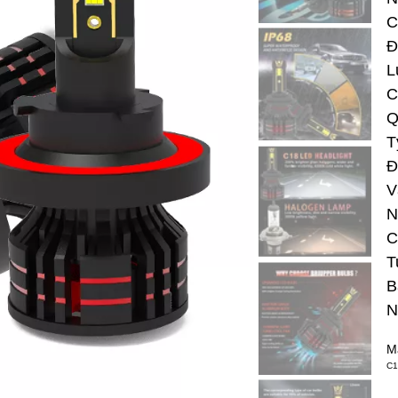
C
Đ
L
C
Q
T
Đ
V
N
C
T
B
N
M
C1