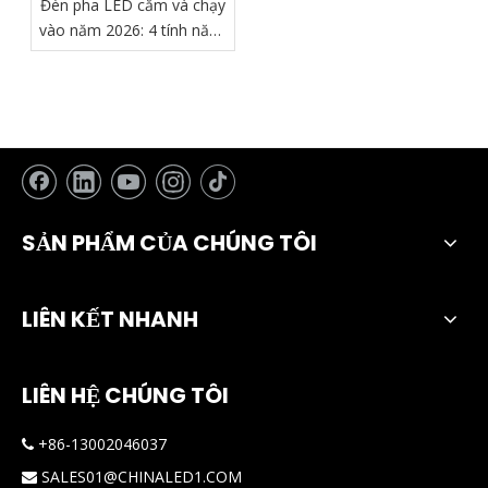
Đèn pha LED cắm và chạy
vào năm 2026: 4 tính năng
bắt buộc phải có để lắp
đặt thực sự 'Không rắc rối'
SẢN PHẨM CỦA CHÚNG TÔI
LIÊN KẾT NHANH
LIÊN HỆ CHÚNG TÔI
+86-13002046037

SALES01@CHINALED1.COM
