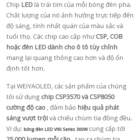
Chip
LED
là trái tim của mỗi bóng đèn pha.
Chất lượng của nó ảnh hưởng trực tiếp đến
độ sáng, tính nhất quán của màu sắc và
tuổi thọ. Các chip cao cấp như
CSP, COB
hoặc đèn LED dành cho ô tô tùy chỉnh
mang lại quang thông cao hơn và độ ổn
định tốt hơn.
Tại WEIYAOLED, các sản phẩm của chúng
tôi sử dụng
chip CSP3570 và CSP8050
cường độ cao
, đảm bảo
hiệu quả phát
sáng vượt trội
và chiếu chùm tia đồng đều.
Ví dụ:
cung cấp tới
bóng đèn LED V90 Series 300W
25.000 lumen mỗi cặp
, tạo ra chùm tia