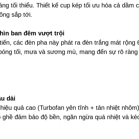
ng tối thiểu. Thiết kế cup kép tối ưu hóa cả dầm
ông sắp tới.
hìn ban đêm vượt trội
iến, các đèn pha này phát ra đèn trắng mát rộng
óng tối, mưa và sương mù, mang đến sự rõ ràng và 
âu dài
 quả cao (Turbofan yên tĩnh + tản nhiệt nhôm), d
ồ ghề đảm bảo độ bền, ngăn ngừa quá nhiệt và kéo