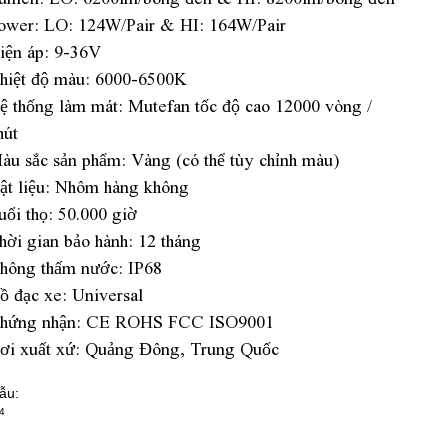
ower: LO: 124W/Pair & HI: 164W/Pair
iện áp: 9-36V
hiệt độ màu: 6000-6500K
ệ thống làm mát: Mutefan tốc độ cao 12000 vòng /
hút
àu sắc sản phẩm: Vàng (có thể tùy chỉnh màu)
ật liệu: Nhôm hàng không
uổi thọ: 50.000 giờ
hời gian bảo hành: 12 tháng
hông thấm nước: IP68
ồ đạc xe: Universal
hứng nhận: CE ROHS FCC ISO9001
ơi xuất xứ: Quảng Đông, Trung Quốc
ẫu:
4