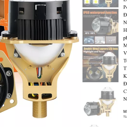
P
Đ
N
H
p
M
V
T
T
K
Đ
C
N
M
T1