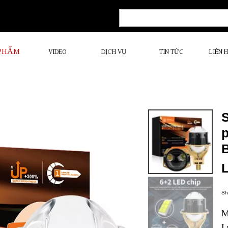
 PHẨM
VIDEO
DỊCH VỤ
TIN TỨC
LIÊN 
S
Sh
M
L