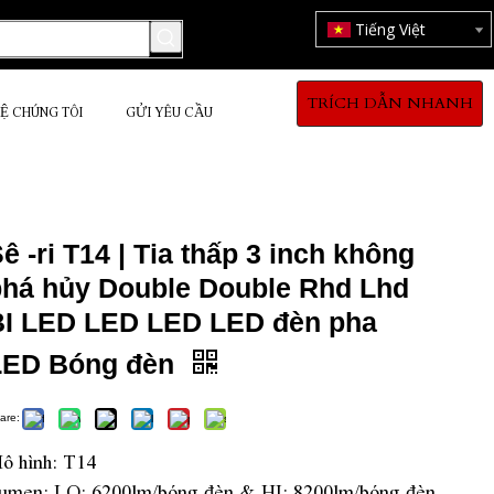
Tiếng Việt
TRÍCH DẪN NHANH
HỆ CHÚNG TÔI
GỬI YÊU CẦU
ê -ri T14 | Tia thấp 3 inch không
phá hủy Double Double Rhd Lhd
BI LED LED LED LED đèn pha
LED Bóng đèn
are:
ô hình: T14
umen: LO: 6200lm/bóng đèn & HI: 8200lm/bóng đèn