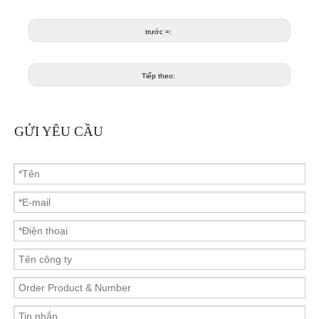
trước =:
Tiếp theo:
GỬI YÊU CẦU