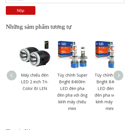
Nộp
Những sảm phẩm tương tự
Máy chiếu đèn
Tùy chỉnh Super
Tùy chỉnh Super
LED 2 inch Tri-
Bright 8400lm
Bright 8400lm
Color BI LEN
LED đèn pha
LED đèn pha
đèn pha với ống
đèn pha với ống
kính máy chiếu
kính máy chiếu
mini
mini