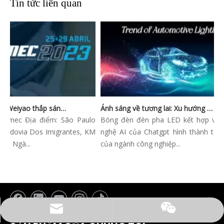
Tin tức liên quan
Automec 2023: Weiyao thắp sáng São Paulo Expo
Ánh sáng về tương lai: Xu hướng sáng tạo trong ánh sáng ô tô
ec Địa điểm: São Paulo
Bóng đèn đèn pha LED kết hợp với công
ovia Dos Imigrantes, KM
nghệ AI của Chatgpt hình thành tương lai
à...
của ngành công nghiệp...
E-mail