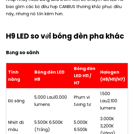
bao gồm các bộ điều hợp CANBUS thường khắc phục điều
này, nhưng nó tốn kém hơn.
H9 LED so với bóng đèn pha khác
Bảng so sánh
Bóng đèn
Tính
Bóng đèn LED
Halogen
LED H11 /
năng
H9
(H9/H11/H7)
H7
1.500
5.000 Lau10.000
Phạm vi
Độ sáng
Lau2.100
lumens
tương tự
lumens
3.000K
Nhiệt độ
5.500K 6.500K
5.000K
3,200K
màu
(Trắng)
6.500k
(Vàng)