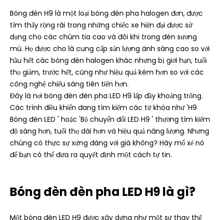
Bóng đèn H9 là một loại bóng đèn pha halogen đơn, được
tìm thấy rộng rãi trong những chiếc xe hiện đại được sử
dụng cho các chùm tia cao và đôi khi trong đèn sương
mù. Họ được cho là cung cấp sản lượng ánh sáng cao so với
hầu hết các bóng đèn halogen khác nhưng bị giới hạn, tuổi
thọ giảm, trước hết, cũng như hiệu quả kém hơn so với các
công nghệ chiếu sáng tiên tiến hơn.
Đây là nơi bóng đèn đèn pha LED H9 lấp đầy khoảng trống.
Các trình điều khiển đang tìm kiếm các từ khóa như 'H9
Bóng đèn LED ' hoặc 'Bộ chuyển đổi LED H9 ' thường tìm kiếm
độ sáng hơn, tuổi thọ dài hơn và hiệu quả năng lượng. Nhưng
chúng có thực sự xứng đáng với giá không? Hãy mổ xẻ nó
để bạn có thể đưa ra quyết định một cách tự tin.
Bóng đèn đèn pha LED H9 là gì?
Một bóng đèn LED H9 được xây dựng như một sự thay thế