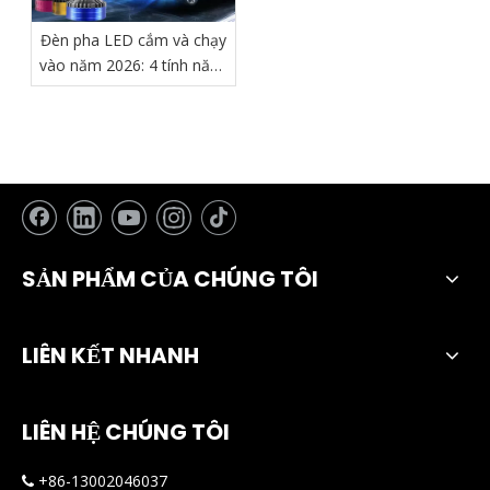
Đèn pha LED cắm và chạy
vào năm 2026: 4 tính năng
bắt buộc phải có để lắp
đặt thực sự 'Không rắc rối'
SẢN PHẨM CỦA CHÚNG TÔI
LIÊN KẾT NHANH
LIÊN HỆ CHÚNG TÔI
+86-13002046037
