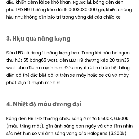
điều khiển đêm lái xe khó khăn. Ngược lại, bóng đèn đèn
pha LED H9 thường kéo dài 15.0003030.000 giờ, khiến chúng
hầu như không cần bảo trì trong vòng đời của chiếc xe.
3. Hiệu quả năng lượng
Đèn LED sử dụng ít năng lượng hơn. Trong khi các halogen
thu hút 55 bóng65 watt, đèn LED H9 thường kéo 20 trận35
watt cho đầu ra mạnh hơn. Điều này ít rút ra trên hệ thống
điện có thể đặc biệt có lợi trên xe máy hoặc xe cũ với máy
phát điện ít mạnh mẽ hơn.
4. Nhiệt độ màu đương đại
Bóng đèn H9 LED thường chiếu sáng ở mức 5.500K, 6.500k
(màu trắng mát), gần ánh sáng ban ngày và cho tầm nhìn
sắc nét hơn so với ánh sáng vàng của Halogens (3.200k).