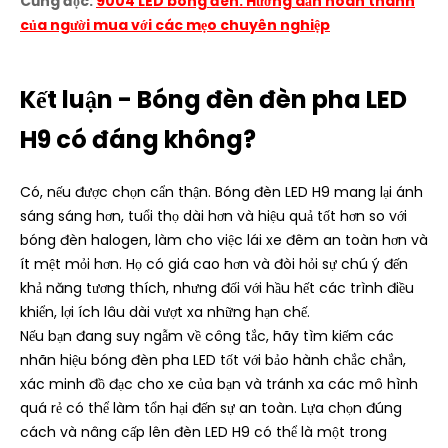
Cũng đọc:
9004 LED bóng đèn: Hướng dẫn hoàn thành
của người mua với các mẹo chuyên nghiệp
Kết luận - Bóng đèn đèn pha LED
H9 có đáng không?
Có, nếu được chọn cẩn thận. Bóng đèn LED H9 mang lại ánh
sáng sáng hơn, tuổi thọ dài hơn và hiệu quả tốt hơn so với
bóng đèn halogen, làm cho việc lái xe đêm an toàn hơn và
ít mệt mỏi hơn. Họ có giá cao hơn và đòi hỏi sự chú ý đến
khả năng tương thích, nhưng đối với hầu hết các trình điều
khiển, lợi ích lâu dài vượt xa những hạn chế.
Nếu bạn đang suy ngẫm về công tắc, hãy tìm kiếm các
nhãn hiệu bóng đèn pha LED tốt với bảo hành chắc chắn,
xác minh đồ đạc cho xe của bạn và tránh xa các mô hình
quá rẻ có thể làm tổn hại đến sự an toàn. Lựa chọn đúng
cách và nâng cấp lên đèn LED H9 có thể là một trong