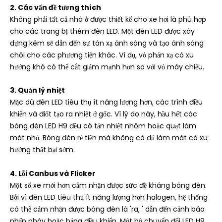
2. Các vấn đề tương thích
Không phải tất cả nhà ở được thiết kế cho xe hơi là phù hợp
cho các trang bị thêm đèn LED. Một đèn LED được xây
dựng kém sẽ dẫn đến sự tán xạ ánh sáng và tạo ánh sáng
chói cho các phương tiện khác. Ví dụ, vỏ phản xạ có xu
hướng khó có thể cắt giảm mạnh hơn so với vỏ máy chiếu.
3. Quản lý nhiệt
Mặc dù đèn LED tiêu thụ ít năng lượng hơn, các trình điều
khiển và điốt tạo ra nhiệt ở gốc. Vì lý do này, hầu hết các
bóng đèn LED H9 đều có tản nhiệt nhôm hoặc quạt làm
mát nhỏ. Bóng đèn rẻ tiền mà không có đủ làm mát có xu
hướng thất bại sớm.
4. Lỗi Canbus và Flicker
Một số xe mới hơn cảm nhận được sức đề kháng bóng đèn.
Bởi vì đèn LED tiêu thụ ít năng lượng hơn halogen, hệ thống
có thể cảm nhận được bóng đèn là 'ra, ' dẫn đến cảnh báo
nhấp nháy hoặc bảng điều khiển. Một bộ chuyển đổi LED H9