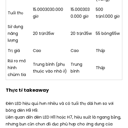
15.0003030.000
15.000303
500
Tuổi thọ
giờ
0.000 giờ
trận1.000 giờ
Sử dụng
năng
20 trận35w
20 trận35w
55 bóng65w
lượng
Trị giá
Cao
Cao
Thấp
Rủi ro mô
Trung bình (phụ
Trung
hình
Thấp
thuộc vào nhà ở)
bình
chùm tia
Thực tế takeaway
Đèn LED hiệu quả hơn nhiều và có tuổi thọ dài hơn so với
bóng đèn H9 H9.
Liên quan đến đèn LED H11 hoặc H7, hiệu suất là ngang bằng,
nhưng bạn cần chọn đồ đạc phù hợp cho ứng dụng của