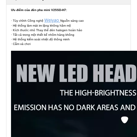
Ưu điểm của đèn pha mini V25SD-H7:
Weiyao
· Tùy chỉnh Công nghệ
Nguồn sáng cao
· Hệ thống làm mát im lặng không hâm mộ
· Kích thước nhỏ Thay thế đèn halogen hoàn hảo
· Tất cả trong một thiết kế nhôm hàng không
· Hệ thống kiểm soát nhiệt độ thông minh
· Cắm và chơi